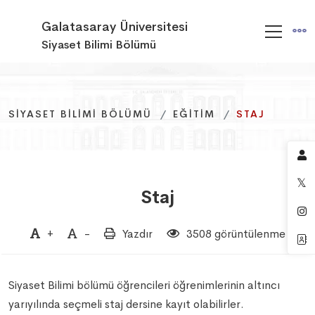
Galatasaray Üniversitesi
Siyaset Bilimi Bölümü
SIYASET BILIMI BÖLÜMÜ
SIYASET BILIMI BÖLÜMÜ
SIYASET BILIMI BÖLÜMÜ
EĞITIM
EĞITIM
EĞITIM
STAJ
STAJ
STAJ
Staj
+
-
Yazdır
3508 görüntülenme
Siyaset Bilimi bölümü öğrencileri öğrenimlerinin altıncı
yarıyılında seçmeli staj dersine kayıt olabilirler.