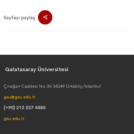
Sayfayı paylaş
Galatasaray Üniversitesi
Çırağan Caddesi No:36 34349 Ortaköy/İstanbul
gsu@gsu.edu.tr
(+90) 212 227 4480
gsu.edu.tr