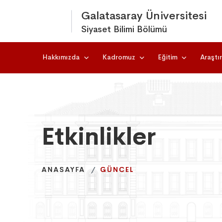
Galatasaray Üniversitesi
Siyaset Bilimi Bölümü
Hakkımızda
Kadromuz
Eğitim
Araştı
Etkinlikler
Etkinlikler
Etkinlikler
ANASAYFA
ANASAYFA
ANASAYFA
GÜNCEL
GÜNCEL
GÜNCEL