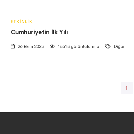
ETKINLIK
Cumhuriyetin İlk Yılı
26 Ekim 2023
18518 görüntülenme
Diğer
1