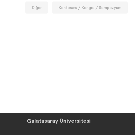
Diğer
Konferans / Kongre / Sempozyum
Galatasaray Üniversitesi